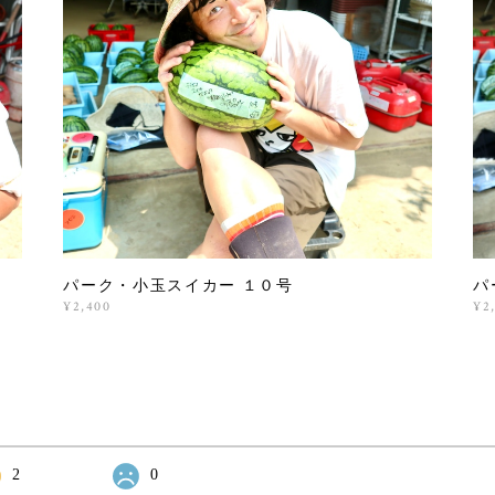
パーク・小玉スイカー １０号
パ
¥2,400
¥2
2
0