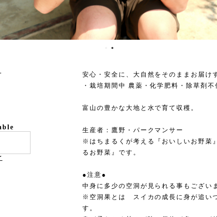
号
安心・安全に、大自然をそのままお届け
・栽培期間中 農薬・化学肥料・除草剤不
富山の豊かな大地と水で育て収穫。
able
生産者：鷹野・パークマンサー
※はちまるくが考える『おいしいお野菜
るお野菜』です。
け
●注意●
中身に多少の空洞が見られる事もござい
※空洞果とは スイカの成長に身が追い
す。