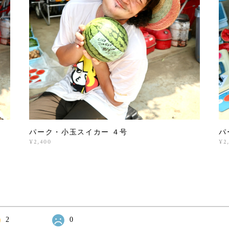
パーク・小玉スイカー ４号
パ
¥2,400
¥2
2
0