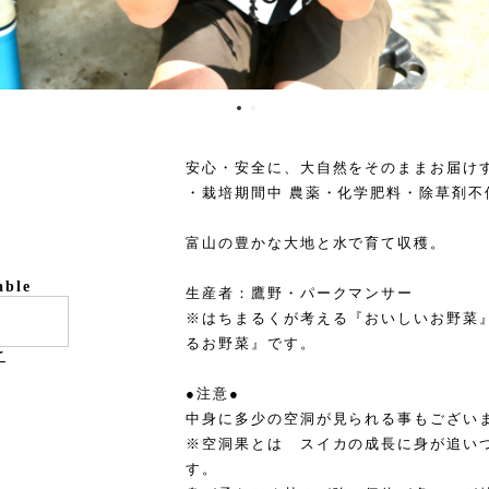
安心・安全に、大自然をそのままお届け
・栽培期間中 農薬・化学肥料・除草剤不
富山の豊かな大地と水で育て収穫。
able
生産者：鷹野・パークマンサー
※はちまるくが考える『おいしいお野菜
るお野菜』です。
け
●注意●
中身に多少の空洞が見られる事もござい
※空洞果とは スイカの成長に身が追い
す。