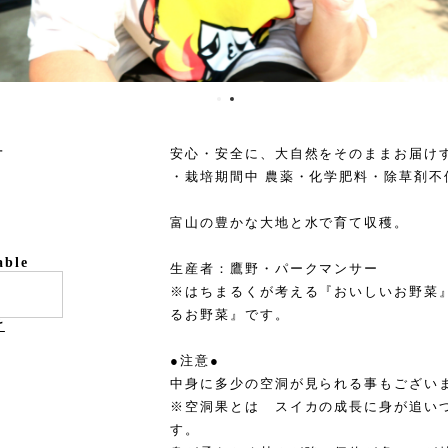
号
安心・安全に、大自然をそのままお届け
・栽培期間中 農薬・化学肥料・除草剤不
富山の豊かな大地と水で育て収穫。
able
生産者：鷹野・パークマンサー
※はちまるくが考える『おいしいお野菜
るお野菜』です。
け
●注意●
中身に多少の空洞が見られる事もござい
※空洞果とは スイカの成長に身が追い
す。