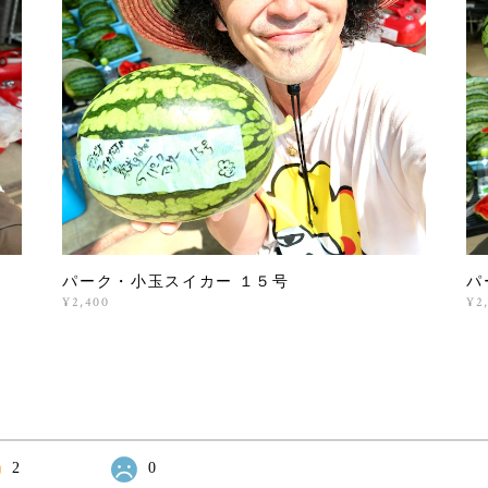
パーク・小玉スイカー １５号
パ
¥2,400
¥2
2
0