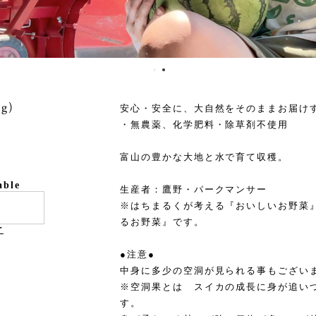
g)
安心・安全に、大自然をそのままお届け
・無農薬、化学肥料・除草剤不使用
富山の豊かな大地と水で育て収穫。
able
生産者：鷹野・パークマンサー
※はちまるくが考える『おいしいお野菜
るお野菜』です。
け
●注意●
中身に多少の空洞が見られる事もござい
※空洞果とは スイカの成長に身が追い
す。