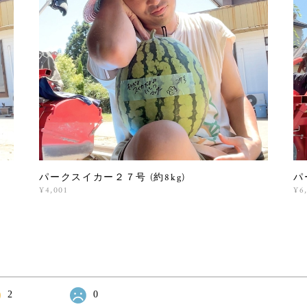
パークスイカー２７号 (約8kg)
パ
¥4,001
¥6
2
0