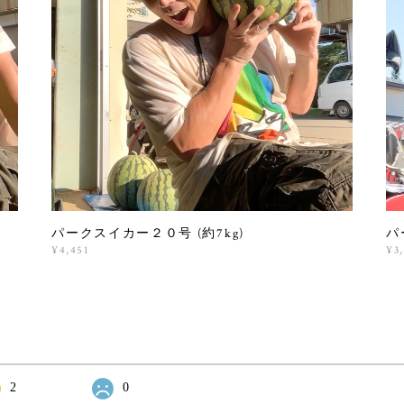
パークスイカー２０号 (約7kg)
パ
¥4,451
¥3
2
0