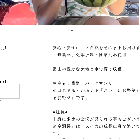
g)
安心・安全に、大自然をそのままお届け
・無農薬、化学肥料・除草剤不使用
富山の豊かな大地と水で育て収穫。
able
生産者：鷹野・パークマンサー
※はちまるくが考える『おいしいお野菜
るお野菜』です。
け
●注意●
中身に多少の空洞が見られる事もござい
※空洞果とは スイカの成長に身が追い
す。