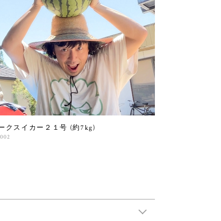
ークスイカー２１号 (約7kg)
,002