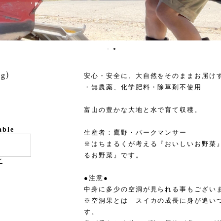
g)
安心・安全に、大自然をそのままお届け
・無農薬、化学肥料・除草剤不使用
富山の豊かな大地と水で育て収穫。
able
生産者：鷹野・パークマンサー
※はちまるくが考える『おいしいお野菜
るお野菜』です。
け
●注意●
中身に多少の空洞が見られる事もござい
※空洞果とは スイカの成長に身が追い
す。