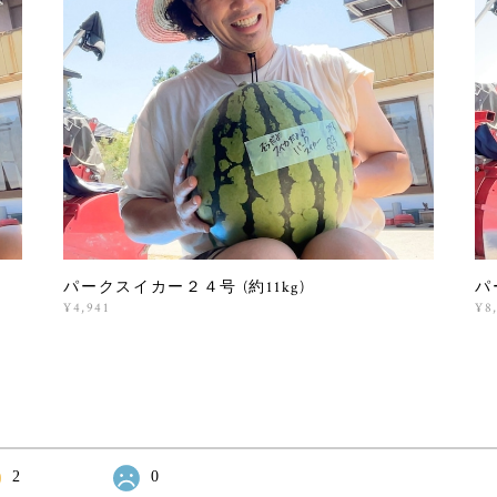
パークスイカー２４号 (約11kg)
パ
¥4,941
¥8
2
0