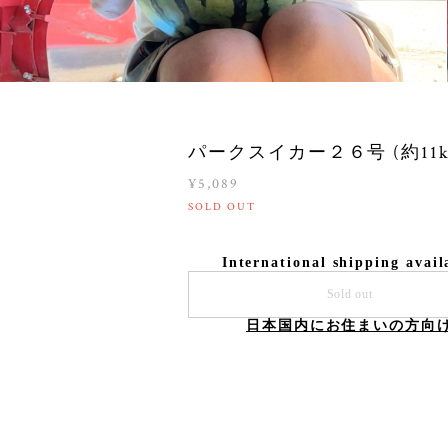
パークスイカー２６号 (約11k
¥5,089
SOLD OUT
International shipping avail
Sold out
日本国内にお住まいの方向