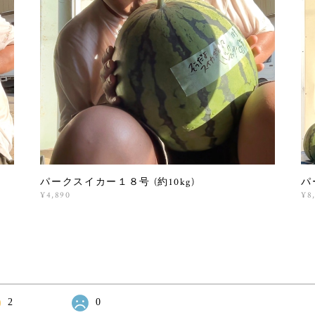
パークスイカー１８号 (約10kg)
パ
¥4,890
¥8
2
0