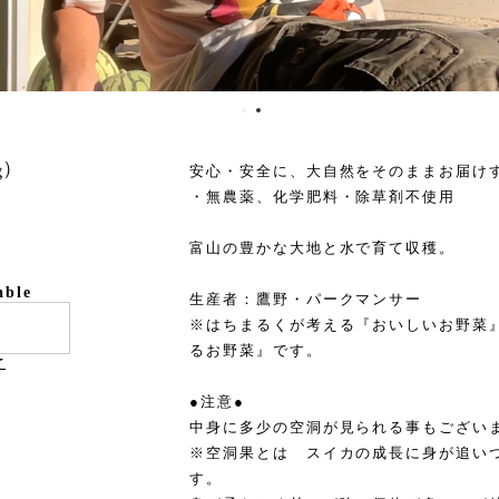
)
安心・安全に、大自然をそのままお届け
・無農薬、化学肥料・除草剤不使用
富山の豊かな大地と水で育て収穫。
able
生産者：鷹野・パークマンサー
※はちまるくが考える『おいしいお野菜
るお野菜』です。
け
●注意●
中身に多少の空洞が見られる事もござい
※空洞果とは スイカの成長に身が追い
す。