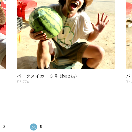
パークスイカー３号 (約12kg)
パ
¥7,778
¥4
2
0