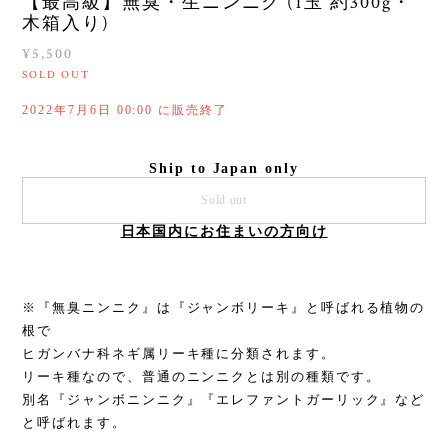
【最高級】無臭・生ニンニク (1玉 約300g・
木箱入り)
¥5,500
SOLD OUT
2022年7月6日 00:00 に販売終了
Ship to Japan only
Sold out
日本国内にお住まいの方向け
※『無臭ニンニク』は『ジャンボリーキ』と呼ばれる植物の
根で
ヒガンバナ科ネギ属リーキ種に分類されます。
リーキ種なので、普通のニンニクとは別の種類です。
別名『ジャンボニンニク』『エレファントガーリック』など
と呼ばれます。