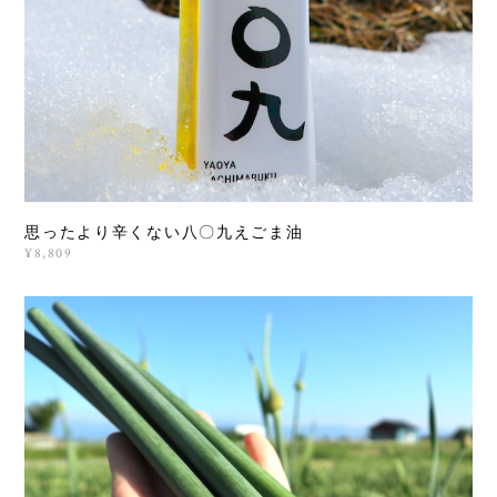
思ったより辛くない八〇九えごま油
¥8,809