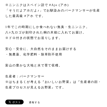
※ニンニクはスペイン語で #Ajo (アホ)
「そうだよアホだよ♪」でお馴染みのパークマンサーが生産
した最高級 #アホ です。
1年でこの時期にしか食べれない無臭・生ニンニク。
八○九ロゴが刻印された桐の木箱に入れてお届け。
※ドロ付きの状態でお送りします。
安心・安全に、大自然をそのままお届けする
・無農薬、化学肥料・除草剤不使用
富山の豊かな大地と水で育て収穫。
生産者：パークマンサー
※はちまるくが考える『おいしいお野菜』は『生産者の顔・
生産プロセスが見えるお野菜』です。
通報する