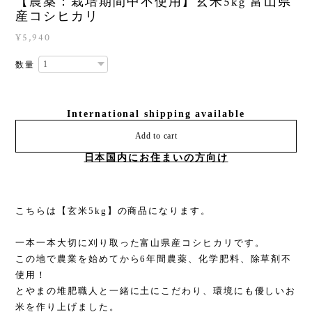
【農薬：栽培期間中不使用】玄米5kg 富山県
産コシヒカリ
¥5,940
数量
International shipping available
Add to cart
日本国内にお住まいの方向け
こちらは【玄米5kg】の商品になります。
一本一本大切に刈り取った富山県産コシヒカリです。
この地で農業を始めてから6年間農薬、化学肥料、除草剤不
使用！
とやまの堆肥職人と一緒に土にこだわり、環境にも優しいお
米を作り上げました。