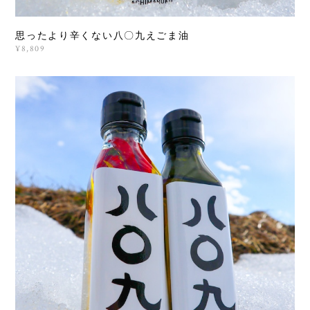
思ったより辛くない八〇九えごま油
¥8,809