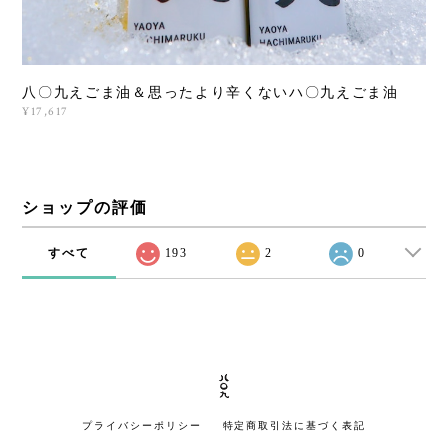
八〇九えごま油＆思ったより辛くないハ〇九えごま油
¥17,617
ショップの評価
すべて
193
2
0
プライバシーポリシー
特定商取引法に基づく表記