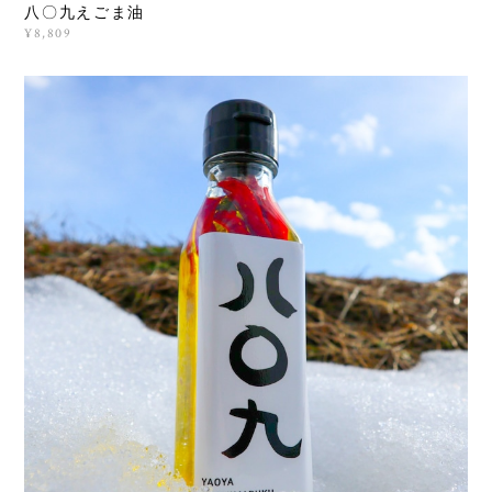
八〇九えごま油
¥8,809