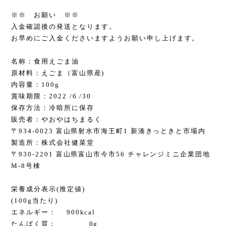
※※ お願い ※※
入金確認後の発送となります。
お早めにご入金くださいますようお願い申し上げます。
名称：食用えごま油
原材料：えごま（富山県産)
内容量：100g
賞味期限：2022 /6 /30
保存方法：冷暗所に保存
販売者：やおやはちまるく
〒934-0023 富山県射水市海王町1 新湊きっときと市場内
製造所：株式会社健菜堂
〒930-2201 富山県富山市今市56 チャレンジミニ企業団地
M-8号棟
栄養成分表示(推定値)
(100g当たり)
エネルギー： 900kcal
たんぱく質： 0g