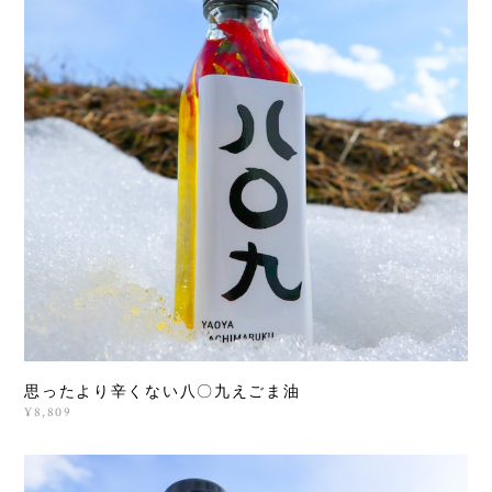
思ったより辛くない八〇九えごま油
¥8,809