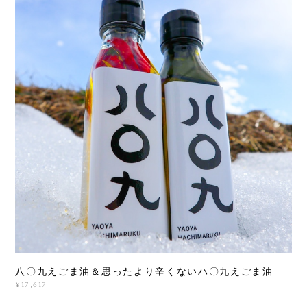
八〇九えごま油＆思ったより辛くないハ〇九えごま油
¥17,617