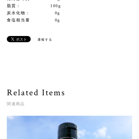
脂質： 100g
炭水化物： 0g
食塩相当量 0g
通報する
Related Items
関連商品