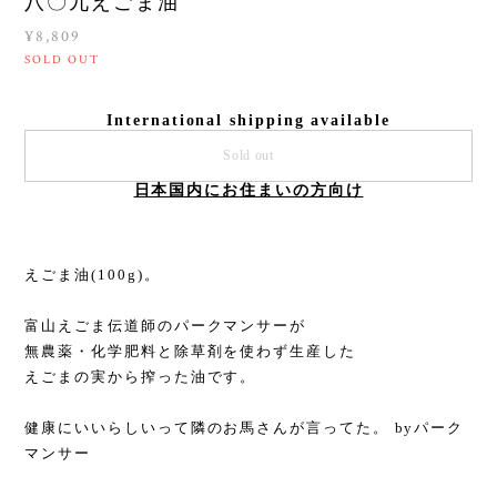
八〇九えごま油
¥8,809
SOLD OUT
International shipping available
Sold out
日本国内にお住まいの方向け
えごま油(100g)。
富山えごま伝道師のパークマンサーが
無農薬・化学肥料と除草剤を使わず生産した
えごまの実から搾った油です。
健康にいいらしいって隣のお馬さんが言ってた。 byパーク
マンサー