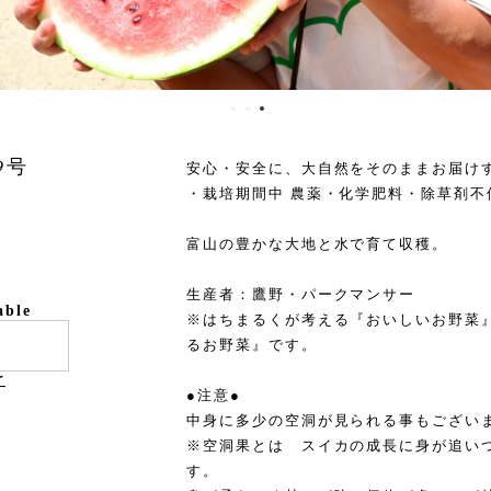
9号
安心・安全に、大自然をそのままお届け
・栽培期間中 農薬・化学肥料・除草剤不
富山の豊かな大地と水で育て収穫。
生産者：鷹野・パークマンサー
able
※はちまるくが考える『おいしいお野菜
るお野菜』です。
け
●注意●
中身に多少の空洞が見られる事もござい
※空洞果とは スイカの成長に身が追い
す。