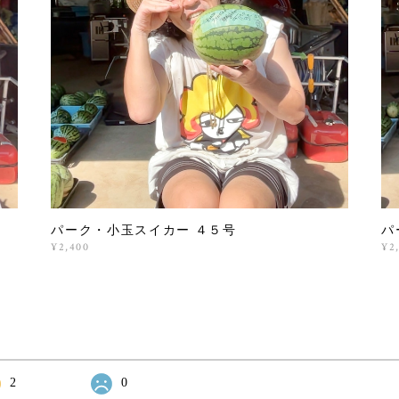
パーク・小玉スイカー ４５号
パ
¥2,400
¥2
2
0