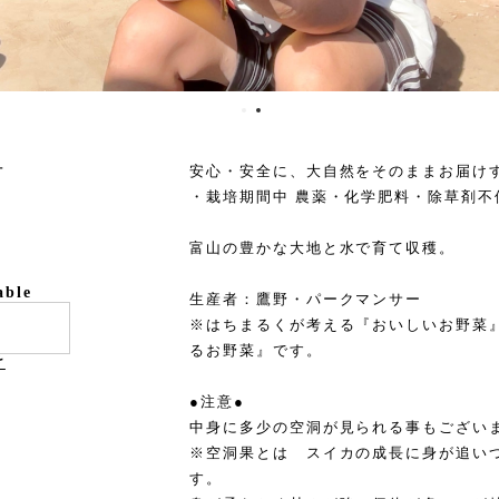
号
安心・安全に、大自然をそのままお届け
・栽培期間中 農薬・化学肥料・除草剤不
富山の豊かな大地と水で育て収穫。
able
生産者：鷹野・パークマンサー
※はちまるくが考える『おいしいお野菜
るお野菜』です。
け
●注意●
中身に多少の空洞が見られる事もござい
※空洞果とは スイカの成長に身が追い
す。