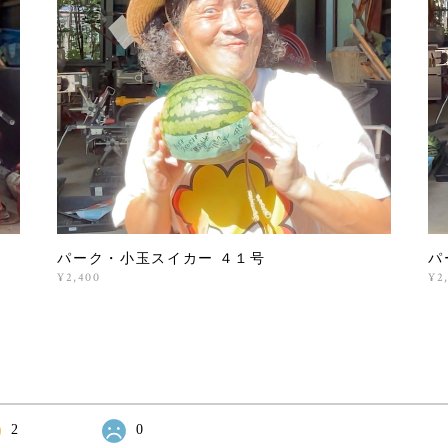
パーク・小玉スイカー ４１号
パ
¥2,400
¥2
2
0