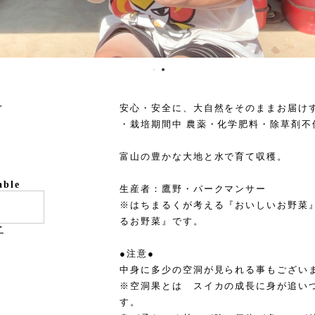
号
安心・安全に、大自然をそのままお届け
・栽培期間中 農薬・化学肥料・除草剤不
富山の豊かな大地と水で育て収穫。
able
生産者：鷹野・パークマンサー
※はちまるくが考える『おいしいお野菜
るお野菜』です。
け
●注意●
中身に多少の空洞が見られる事もござい
※空洞果とは スイカの成長に身が追い
す。