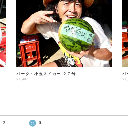
パーク・小玉スイカー ２７号
パ
¥2,400
¥2
2
0