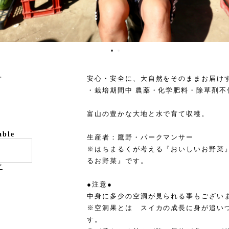
号
安心・安全に、大自然をそのままお届け
・栽培期間中 農薬・化学肥料・除草剤不
富山の豊かな大地と水で育て収穫。
able
生産者：鷹野・パークマンサー
※はちまるくが考える『おいしいお野菜
るお野菜』です。
け
●注意●
中身に多少の空洞が見られる事もござい
※空洞果とは スイカの成長に身が追い
す。