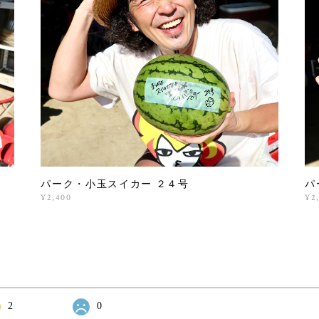
パーク・小玉スイカー ２４号
パ
¥2,400
¥2
2
0