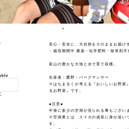
号
安心・安全に、大自然をそのままお届け
・栽培期間中 農薬・化学肥料・除草剤不
富山の豊かな大地と水で育て収穫。
able
生産者：鷹野・パークマンサー
※はちまるくが考える『おいしいお野菜
るお野菜』です。
け
●注意●
中身に多少の空洞が見られる事もござい
※空洞果とは スイカの成長に身が追い
す。