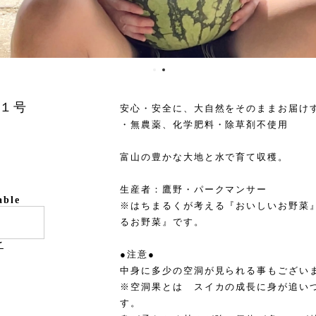
１号
安心・安全に、大自然をそのままお届け
・無農薬、化学肥料・除草剤不使用
富山の豊かな大地と水で育て収穫。
生産者：鷹野・パークマンサー
able
※はちまるくが考える『おいしいお野菜
るお野菜』です。
け
●注意●
中身に多少の空洞が見られる事もござい
※空洞果とは スイカの成長に身が追い
す。