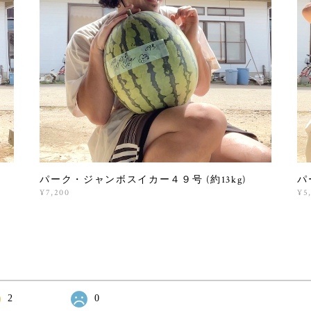
パーク・ジャンボスイカー４９号 (約13kg)
パ
¥7,200
¥5,
2
0