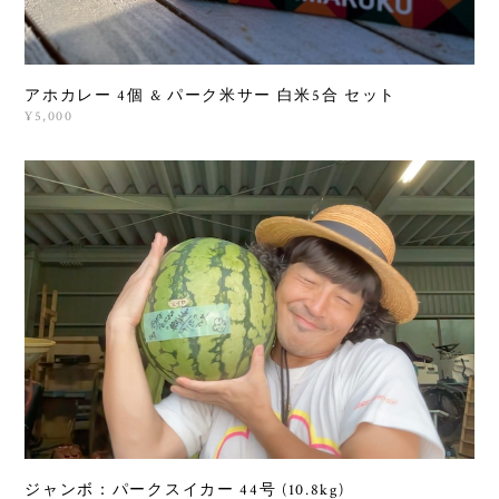
アホカレー 4個 & パーク米サー 白米5合 セット
¥5,000
ジャンボ：パークスイカー 44号 (10.8kg)