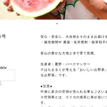
5号
安心・安全に、大自然をそのままお届け
・栽培期間中 農薬・化学肥料・除草剤不
富山の豊かな大地と水で育て収穫。
生産者：鷹野・パークマンサー
able
※はちまるくが考える『おいしいお野菜
るお野菜』です。
け
●注意●
中身に多少の空洞が見られる事もござい
※空洞果とは スイカの成長に身が追い
す。